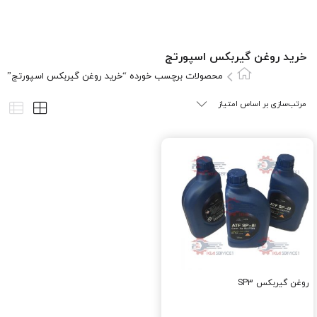
خرید روغن گیربکس اسپورتج
محصولات برچسب خورده “خرید روغن گیربکس اسپورتج”
روغن گيربکس SP3