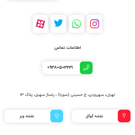
اطلاعات تماس
09380503231
تهران، سهروردی، خ حسینی (سورنا) ، پاساژ سهیل، پلاک 13
نقشه گوگل
نقشه ویز