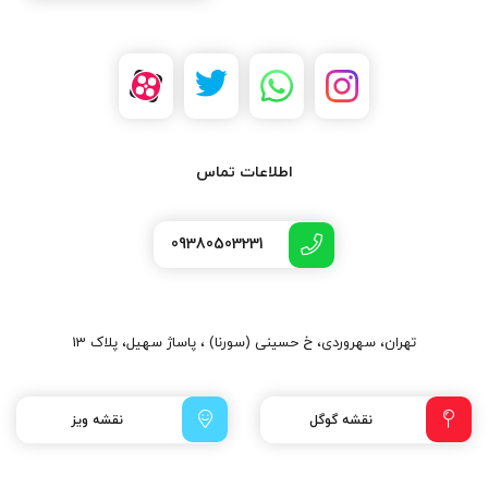
اطلاعات تماس
09380503231
تهران، سهروردی، خ حسینی (سورنا) ، پاساژ سهیل، پلاک 13
نقشه گوگل
نقشه ویز