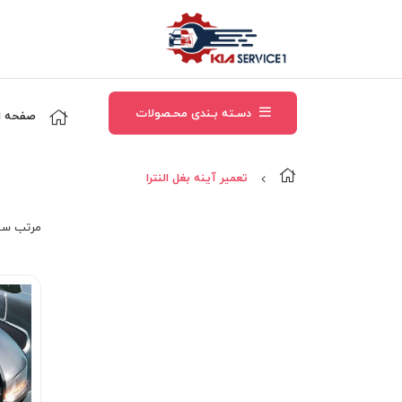
دسـته بـندی محـصولات
صفحه ا
تعمير آينه بغل النترا
مرتب‌ سا