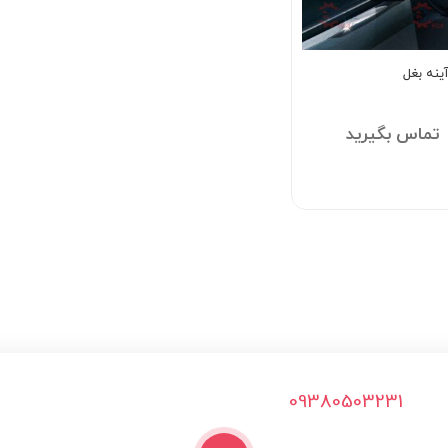
ينه بغل
تماس بگیرید
09380503231