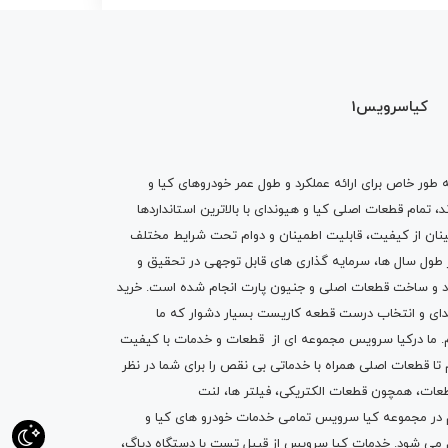
کیاسرویس1
ه طور خاص برای ارائه عملکرد و طول عمر خودروهای کیا و
تمام قطعات اصلی کیا و هیوندای با بالاترین استانداردها
نان از کیفیت، قابلیت اطمینان و دوام تحت شرایط مختلف
ول سال ها، سرمایه گذاری های قابل توجهی در تحقیق و
اد و ساخت قطعات اصلی و جنیون پارت انجام شده است.
خرید
دای
و انتخاب درست قطعه کاریست بسیار دشوار که ما
.
ما درکیا سرویس مجموعه ای از
قطعات
و
خدمات
با کیفیت
م تا قطعات اصلی همراه با خدماتی بی نقص را برای شما در نظر
ز قطعات، همچون قطعات
الکتریکی
،
فیلتر ها
،
لنت
یم در مجموعه کیا سرویس تمامی خدمات خودرو های کیا و
م می شود. خدمات کیا سرویس از قبیل
تست با دستگاه دیاگ
،