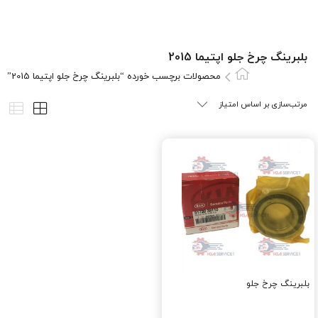
بلبرينگ چرخ جلو اپتيما 2015
محصولات برچسب خورده “بلبرينگ چرخ جلو اپتيما 2015”
بلبرينگ چرخ جلو