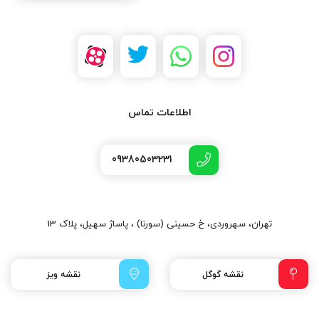
اطلاعات تماس
09380503231
تهران، سهروردی، خ حسینی (سورنا) ، پاساژ سهیل، پلاک 13
نقشه گوگل
نقشه ویز