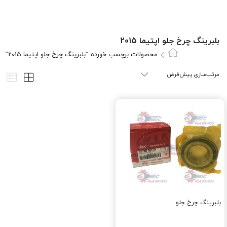
بلبرينگ چرخ جلو اپتيما 2015
محصولات برچسب خورده “بلبرينگ چرخ جلو اپتيما 2015”
بلبرينگ چرخ جلو