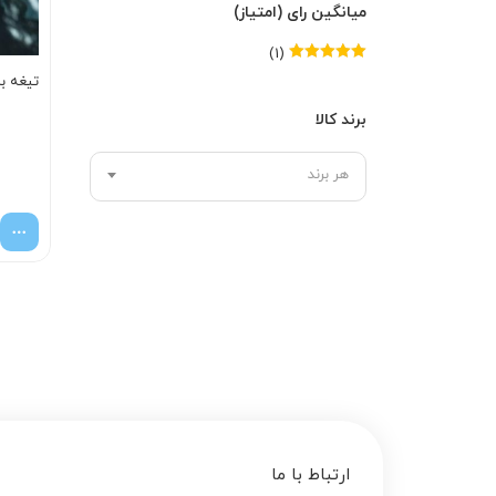
میانگین رای (امتیاز)
(1)
امتیاز
5
از 5
تیغه ب
برند کالا
هر برند
ارتباط با ما