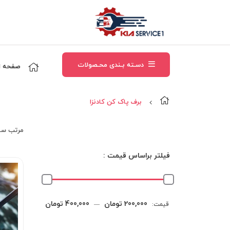
دسـته بـندی محـصولات
صفحه ا
برف پاک کن کادنزا
مرتب‌ سا
فیلتر براساس قیمت :
حداقل
حداکثر
200,000 تومان
400,000 تومان
قیمت:
—
قیمت
قیمت