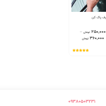
رف پاک کن
–
۲۵۰,۰۰۰
تومان
۳۶۰,۰۰۰
تومان
امتیاز
5.00
از
5
09380503231