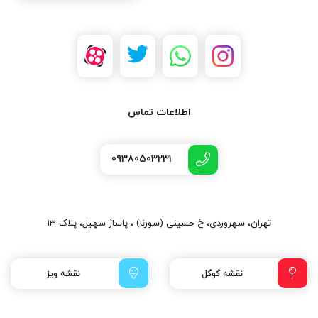
اطلاعات تماس
09380503231
تهران، سهروردی، خ حسینی (سورنا) ، پاساژ سهیل، پلاک 13
نقشه گوگل
نقشه ویز