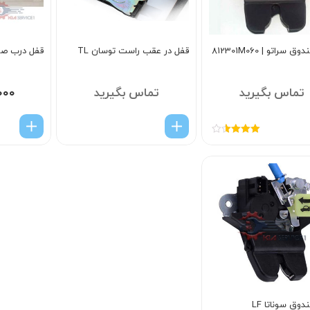
 سراتو | 812301M060
قفل در عقب راست توسان TL
قفل درب صن
تماس بگیرید
تماس بگیرید
۰۰۰
امتیاز
3.60
از 5
وق سوناتا LF