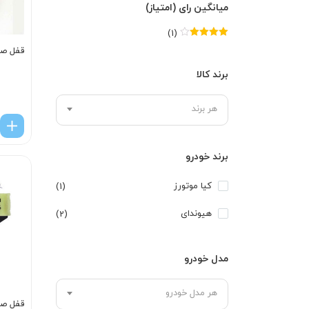
میانگین رای (امتیاز)
(1)
امتیاز
4
از
قفل صندوق
5
برند کالا
هر برند
برند خودرو
کیا موتورز
(1)
هیوندای
(2)
مدل خودرو
هر مدل خودرو
قفل صند