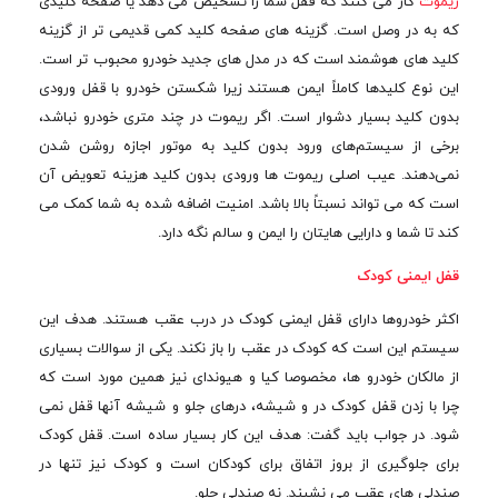
ریموت
کار می کنند که قفل شما را تشخیص می دهد یا صفحه کلیدی
که به در وصل است. گزینه های صفحه کلید کمی قدیمی تر از گزینه
کلید های هوشمند است که در مدل های جدید خودرو محبوب تر است.
این نوع کلیدها کاملاً ایمن هستند زیرا شکستن خودرو با قفل ورودی
بدون کلید بسیار دشوار است. اگر ریموت در چند متری خودرو نباشد،
برخی از سیستم‌های ورود بدون کلید به موتور اجازه روشن شدن
نمی‌دهند. عیب اصلی ریموت ها ورودی بدون کلید هزینه تعویض آن
است که می تواند نسبتاً بالا باشد. امنیت اضافه شده به شما کمک می
کند تا شما و دارایی هایتان را ایمن و سالم نگه دارد.
قفل ایمنی کودک
اکثر خودروها دارای قفل ایمنی کودک در درب عقب هستند. هدف این
سیستم این است که کودک در عقب را باز نکند. یکی از سوالات بسیاری
از مالکان خودرو ها، مخصوصا کیا و هیوندای نیز همین مورد است که
چرا با زدن قفل کودک در و شیشه، درهای جلو و شیشه آنها قفل نمی
شود. در جواب باید گفت: هدف این کار بسیار ساده است. قفل کودک
برای جلوگیری از بروز اتفاق برای کودکان است و کودک نیز تنها در
صندلی های عقب می نشیند. نه صندلی جلو.