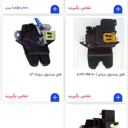
تماس بگیرید
۱,۰۵۰,۰۰۰
تومان
قفل صندوق سراتو | 812301M060
قفل صندوق سوناتا LF
تماس بگیرید
تماس بگیرید