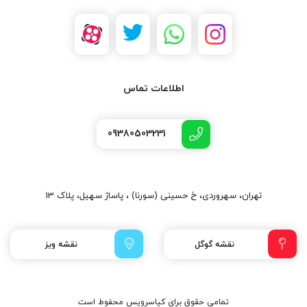
اطلاعات تماس
09380503231
تهران، سهروردی، خ حسینی (سورنا) ، پاساژ سهیل، پلاک 13
نقشه گوگل
نقشه ویز
تمامی حقوق برای کیاسرویس محفوط است