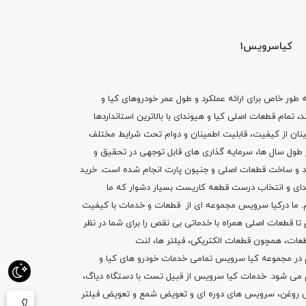
کیاسرویس1
ه طور خاص برای ارائه عملکرد و طول عمر خودروهای کیا و
تمام قطعات اصلی کیا و هیوندای با بالاترین استانداردها
نان از کیفیت، قابلیت اطمینان و دوام تحت شرایط مختلف
ول سال ها، سرمایه گذاری های قابل توجهی در تحقیق و
اد و ساخت قطعات اصلی و جنیون پارت انجام شده است.
خرید
دای
و انتخاب درست قطعه کاریست بسیار دشوار که ما
.
ما درکیا سرویس مجموعه ای از
قطعات
و
خدمات
با کیفیت
م تا قطعات اصلی همراه با خدماتی بی نقص را برای شما در نظر
ز قطعات، همچون قطعات
الکتریکی
،
فیلتر ها
،
لنت
یم در مجموعه کیا سرویس تمامی خدمات خودرو های کیا و
م می شود. خدمات کیا سرویس از قبیل
تست با دستگاه دیاگ
،
 روغن
، سرویس های دوره ای و تعویض شمع و ت
عویض فیلتر