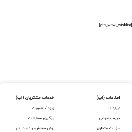
[yith_wcwl_wishlist]
اطلاعات (اپ)
خدمات مشتریان (اپ)
درباره ما
ورود / عضویت
حریم خصوصی
پیگیری سفارشات
سؤالات متداول
روش سفارش، پرداخت و ارسال