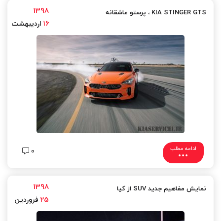
1398
KIA STINGER GTS ،​ پرستو عاشقانه
16
اردیبهشت
ادامه مطلب
0
1398
نمایش مفاهیم جدید SUV از کیا
25
فروردین