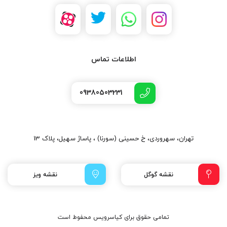
اطلاعات تماس
09380503231
تهران، سهروردی، خ حسینی (سورنا) ، پاساژ سهیل، پلاک 13
نقشه گوگل
نقشه ویز
تمامی حقوق برای کیاسرویس محفوط است