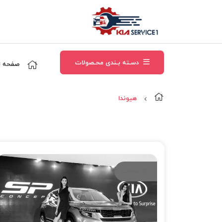
دسـته بـندی محـصولات
صفحه ا
هيوندا
مقالات