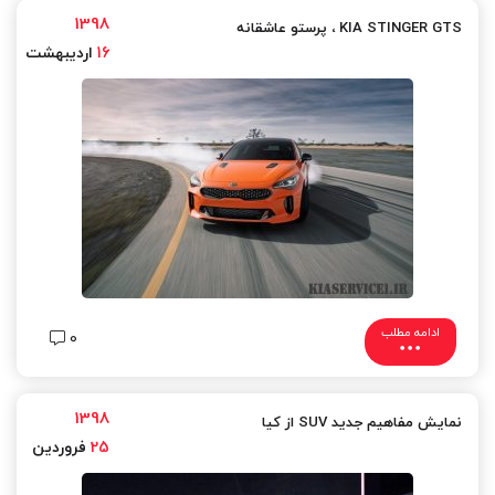
1398
KIA STINGER GTS ،​ پرستو عاشقانه
16
اردیبهشت
ادامه مطلب
0
1398
نمایش مفاهیم جدید SUV از کیا
25
فروردین