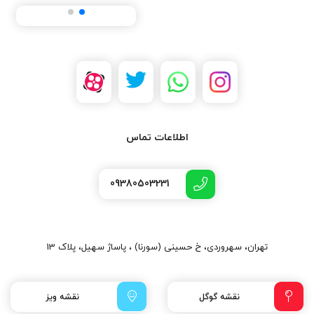
اطلاعات تماس
09380503231
تهران، سهروردی، خ حسینی (سورنا) ، پاساژ سهیل، پلاک 13
نقشه گوگل
نقشه ویز