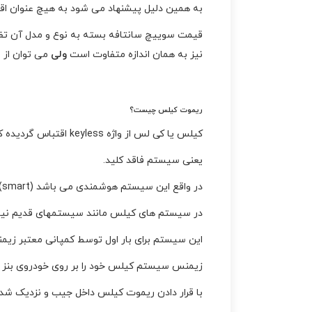
به همین دلیل پیشنهاد می شود به هیچ عنوان اقد
قیمت سوییچ سانتافه بسته به نوع و مدل آن تفا
نیز به همان اندازه متفاوت است
ولی
می توان از ر
ریموت کیلس چیست؟
کیلس یا کی لس از واژه keyless اقتباس گردیده که key به مفهوم کلید و less پسوند نفی می باشد.
یعنی سیستم فاقد کلید.
در واقع این سیستم هوشمندی می باشد (smart) که شناسایی ریموت خودرو از طریق امواج وایرلس صورت می گیرد.
در سیستم های کیلس مانند سیستمهای قدیم نیاز
این سیستم برای بار اول توسط کمپانی معتبر زیمنس در سال 1995 می
زیمنس سیستم کیلس خود را بر روی خودروی بنز کلاس s نصب و مورد استفاده ق
با قرار دادن ریموت کیلس داخل جیب و نزدیک شد