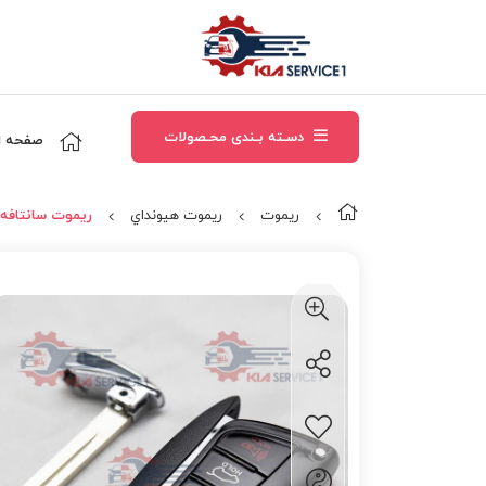
دسـته بـندی محـصولات
صفحه ا
ریموت
ريموت هيونداي
ریموت سانتافه