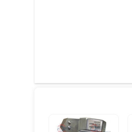
سنتنيال
,
هيونداي وراکروز
,
وراکروز
,
ورنا