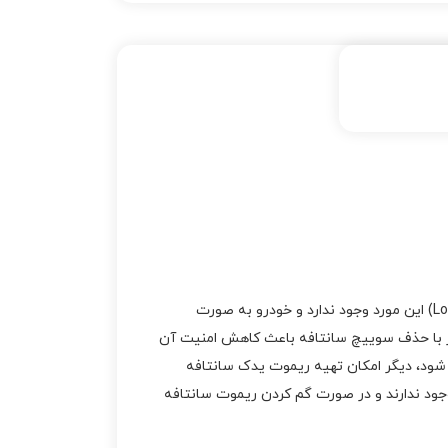
هيوندا
,
ريموت وراکروز
,
ساخت ريموت کيا
,
ساخت
ريموت هيوندا
,
ساخت
ریموت سانتافه
,
ساخت
سوييچ کيا
,
ساخت
سوييچ هيوندا
,
سانتافه
,
سانتافه 2014
,
سانتافه
2015
,
سانتافه 2016
,
سانتافه 2017
,
سانتافه
2018
,
سوئيچ
,
سورنتو
,
سوناتا
,
سوييچ
,
سوييچ
اپتيما
,
سوييچ اسپورتج
,
سوییچ سانتافه 2014 تا 2017 در بیشتر مدل ها از نوع کی لس استارتر می باشد. اما در برخی از مدل های کم آپشن ( Low option) این مورد وجود ندارد و خودرو به صورت
سوييچ اکسنت
,
سوييچ
ار با حذف سوییچ سانتافه باعث کاهش امنیت آن
النترا
,
سوييچ پيکانتو
,
شود، دیگر امکان تهیه ریموت یدک سانتافه
سوييچ توسان
,
سوييچ
 ریموت ها به صورت جداگانه وجود ندارند و در صورت گم کردن ریموت سانتافه
سانتافه
,
سوييچ سراتو
,
سوييچ سورنتو
,
سوييچ