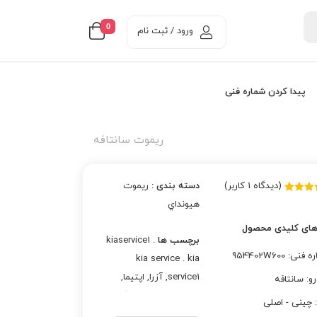
0
ورود / ثبت نام
پیدا کردن شماره فنی
ریموت سانتافه
(دیدگاه
1
کاربر)
دسته بندی :
ريموت
زدهی
هيونداي
از 5 در
زدهی
های کلیدی محصول
ری
برچسب ها
kiaservice1 .
نی: 954402W600
kia service . kia
service1
,
آزرا
,
اپتيما
,
و: سانتافه
اسپورتج
,
استارت دکمه
: چینی - اصلی
اي
,
النترا
,
انزلی
,
بندر انزلی
,