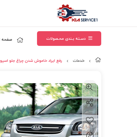
دسـته بـندی محـصولات
صفحه ا
خدمات
رفع ایراد خاموش شدن چراغ جلو اسپو