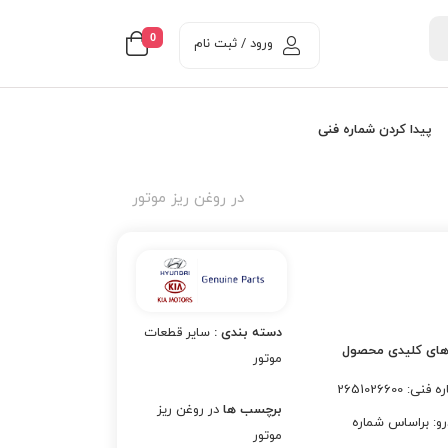
0
ورود / ثبت نام
پیدا کردن شماره فنی
در روغن ریز موتور
دسته بندی :
سایر قطعات
های کلیدی محصول
موتور
نی: 2651026600
برچسب ها
در روغن ریز
و: براساس شماره
موتور