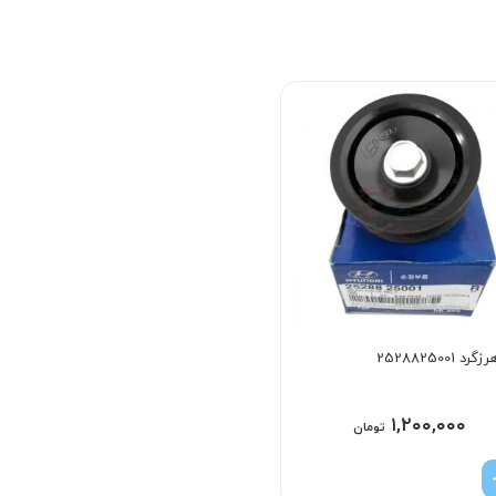
 2528825001
۱,۲۰۰,۰۰۰
تومان