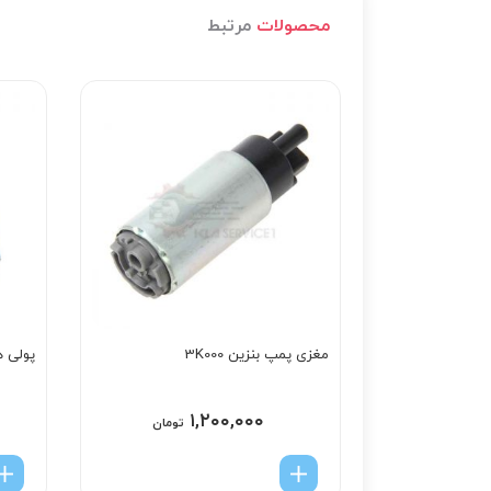
محصولات
مرتبط
مغزی پمپ بنزین 3K000
پولی هرزگرد
۱,۲۰۰,۰۰۰
تومان