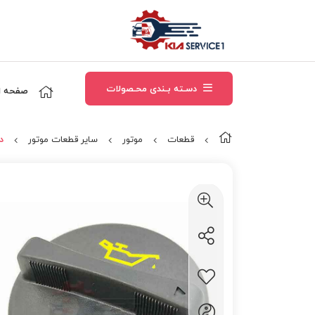
دسـته بـندی محـصولات
صفحه ا
قطعات
موتور
سایر قطعات موتور
د