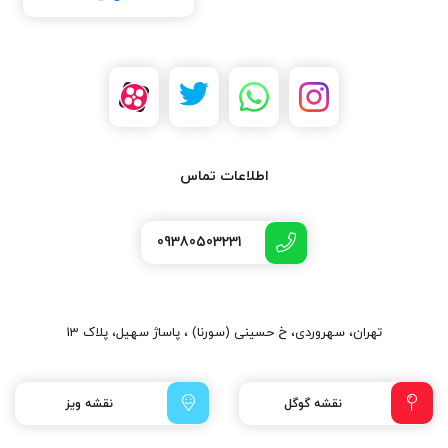
اطلاعات تماس
09380503231
تهران، سهروردی، خ حسینی (سورنا) ، پاساژ سهیل، پلاک 13
نقشه گوگل
نقشه ویز