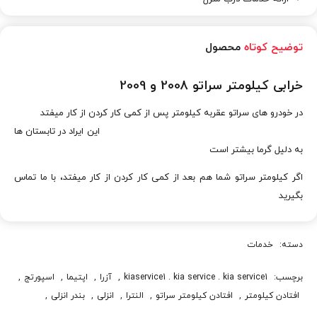
توضیح کوتاه
محصول
خرابی کیلومتر سراتو 2008 و 2009
در خودرو های سراتو عقربه کیلومتر پس از کمی کار کردن از کار میفتد
این ایراد در تابستان ها
به دلیل گرما بیشتر است
اگر کیلومتر سراتو شما هم بعد از کمی کار کردن از کار میفتد، با ما تماس
بگیرید
دسته:
خدمات
برچسب:
kiaservice1 . kia service . kia service1
,
آزرا
,
اپتيما
,
اسپورتج
,
افتادن کيلومتر
,
افتادن کيلومتر سراتو
,
النترا
,
انزلی
,
بندر انزلی
,
پيکانتو
,
تعمير کيلومتر
,
تعمير کيلومتر سراتو
,