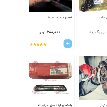
ل عقب
تعمیر دسته راهنما
س بگیرید
۶۰۰,۰۰۰
تومان
امتیاز
4.50
از 5
ترمز
راهنماي آينه بغل سراتو YD