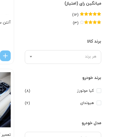
میانگین رای (امتیاز)
(12)
امتیاز
5
از 5
آنتن س
(3)
امتیاز
4
از
5
برند کالا
هر برند
برند خودرو
کیا موتورز
(8)
هیوندای
(6)
مدل خودرو
تعمیر ک