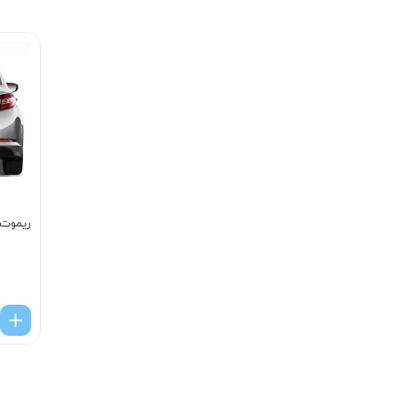
ریموت ک