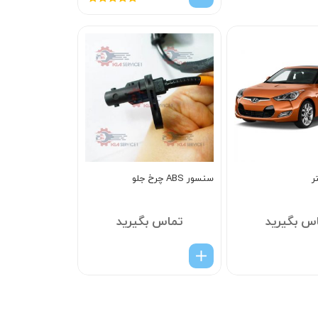
امتیاز
5.00
از
5
ر
سنسور ABS چرخ جلو
س بگیرید
تماس بگیرید