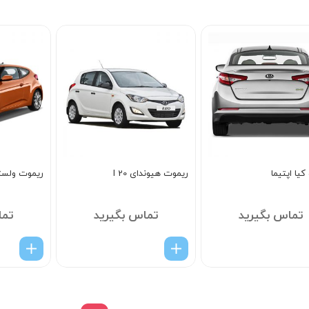
5
یا اپتیما
ریموت هیوندای I 20
ریموت ولست
تماس بگیرید
تماس بگیرید
تما