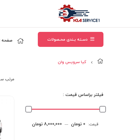
دسـته بـندی محـصولات
صفحه ا
کيا سرويس وان
مرتب‌ سا
فیلتر براساس قیمت :
حداقل
حداکثر
0 تومان
8,000,000 تومان
قیمت:
—
قیمت
قیمت