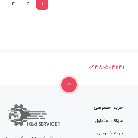
3
2
1
09380503231
حریم خصوصی
سؤالات متداول
حريم خصوصي