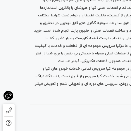
ه طور خاص برای ارائه عملکرد و طول عمر خودروهای کیا و
تمام قطعات اصلی کیا و هیوندای با بالاترین استانداردها
نان از کیفیت، قابلیت اطمینان و دوام تحت شرایط مختلف
ول سال ها، سرمایه گذاری های قابل توجهی در تحقیق و
اد و ساخت قطعات اصلی و جنیون پارت انجام شده است.
خرید
دای
و انتخاب درست قطعه کاریست بسیار دشوار که ما
.
ما درکیا سرویس مجموعه ای از
قطعات
و
خدمات
با کیفیت
م تا قطعات اصلی همراه با خدماتی بی نقص را برای شما در نظر
ز قطعات، همچون قطعات
الکتریکی
،
فیلتر ها
،
لنت
یم در مجموعه کیا سرویس تمامی خدمات خودرو های کیا و
م می شود. خدمات کیا سرویس از قبیل
تست با دستگاه دیاگ
،
 روغن
، سرویس های دوره ای و تعویض شمع و ت
عویض فیلتر