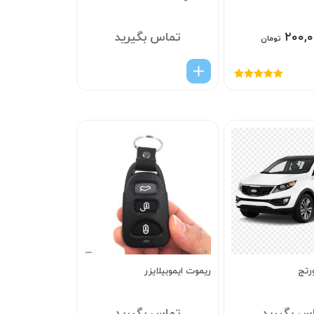
۲۰۰,۰
تماس بگیرید
تومان
امتیاز
5.00
از
5
رتج
ریموت ایموبیلایزر