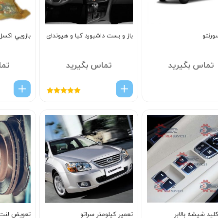
ورنتو
باز و بست داشبورد کیا و هیوندای
بازويي اکس
تماس بگیرید
تماس بگیرید
تما
امتیاز
5.00
از
5
لید شیشه بالابر
تعمیر کیلومتر سراتو
تعویض لنت 