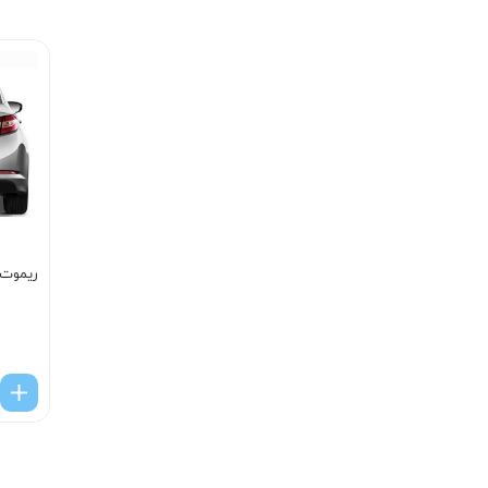
ریموت ک