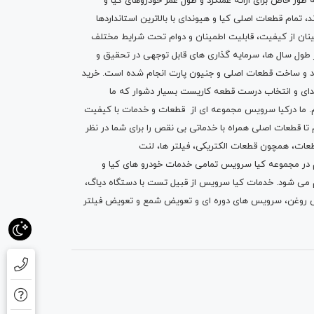
ه طور خاص برای ارائه عملکرد و طول عمر خودروهای کیا و
تمام قطعات اصلی کیا و هیوندای با بالاترین استانداردها
نان از کیفیت، قابلیت اطمینان و دوام تحت شرایط مختلف
ول سال ها، سرمایه گذاری های قابل توجهی در تحقیق و
اد و ساخت قطعات اصلی و جنیون پارت انجام شده است.
خرید
دای
و انتخاب درست قطعه کاریست بسیار دشوار که ما
.
ما درکیا سرویس مجموعه ای از
قطعات
و
خدمات
با کیفیت
م تا قطعات اصلی همراه با خدماتی بی نقص را برای شما در نظر
ز قطعات، همچون قطعات
الکتریکی
،
فیلتر ها
،
لنت
یم در مجموعه کیا سرویس تمامی خدمات خودرو های کیا و
م می شود. خدمات کیا سرویس از قبیل
تست با دستگاه دیاگ
،
 روغن
، سرویس های دوره ای و تعویض شمع و ت
عویض فیلتر