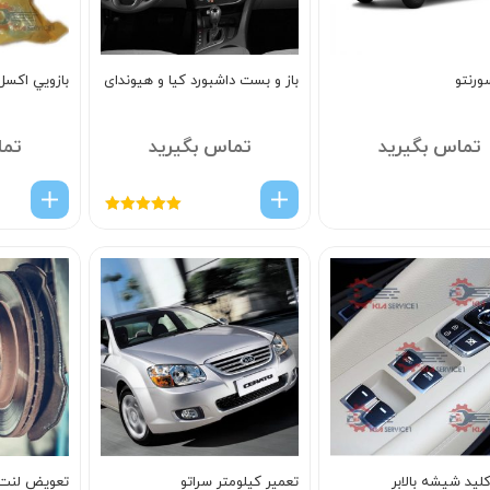
ورنتو
باز و بست داشبورد کیا و هیوندای
بازويي اکس
تماس بگیرید
تماس بگیرید
تما
امتیاز
5.00
از
5
لید شیشه بالابر
تعمیر کیلومتر سراتو
تعویض لنت 