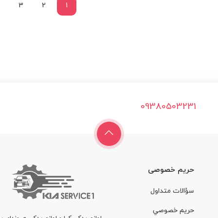
3
2
1
09380503231
حریم خصوصی
سؤالات متداول
حريم خصوصي