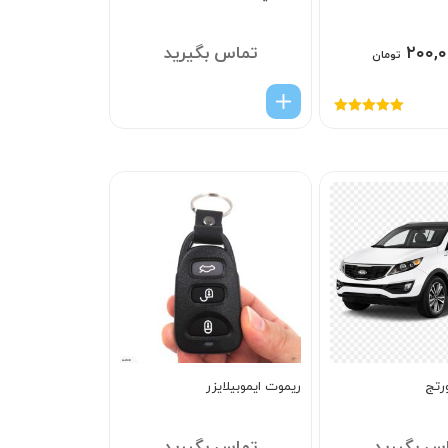
۲۰۰,۰
تماس بگیرید
تومان
امتیاز
5.00
از
5
رتج
ریموت ایموبیلایزر