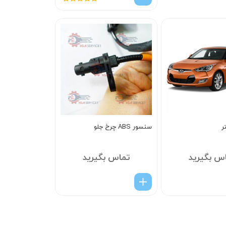
امتیاز
5.00
از
5
ر
سنسور ABS چرخ جلو
س بگیرید
تماس بگیرید