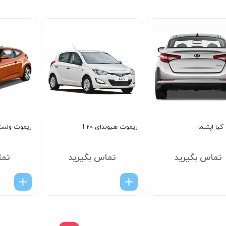
5
یا اپتیما
ریموت هیوندای I 20
ریموت ولست
تماس بگیرید
تماس بگیرید
تما