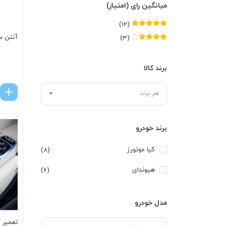
میانگین رای (امتیاز)
(12)
امتیاز
5
از 5
آنتن س
(3)
امتیاز
4
از
5
برند کالا
هر برند
برند خودرو
کیا موتورز
(8)
هیوندای
(6)
مدل خودرو
تعمیر ک