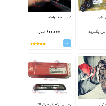
ل عقب
تعمیر دسته راهنما
س بگیرید
۶۰۰,۰۰۰
تومان
امتیاز
4.50
از 5
ترمز
راهنماي آينه بغل سراتو YD