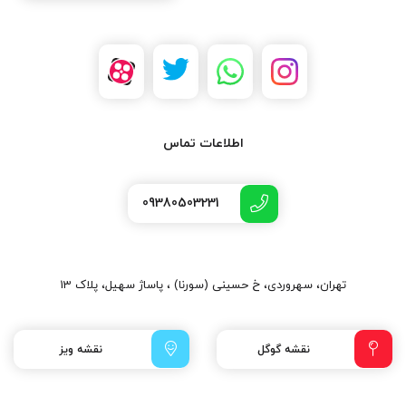
اطلاعات تماس
09380503231
تهران، سهروردی، خ حسینی (سورنا) ، پاساژ سهیل، پلاک 13
نقشه گوگل
نقشه ویز