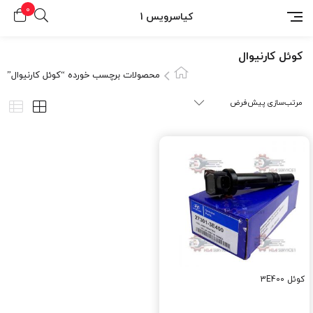
0
کیاسرویس 1
کوئل کارنیوال
محصولات برچسب خورده “کوئل کارنیوال”
کوئل 3E400