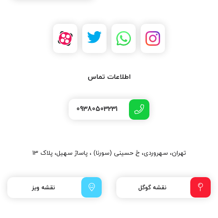
اطلاعات تماس
09380503231
تهران، سهروردی، خ حسینی (سورنا) ، پاساژ سهیل، پلاک 13
نقشه گوگل
نقشه ویز