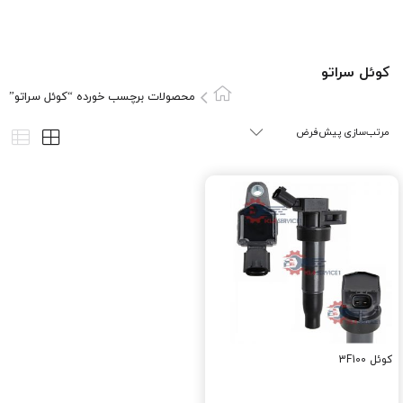
کوئل سراتو
محصولات برچسب خورده “کوئل سراتو”
کوئل 3F100