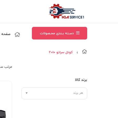
دسـته بـندی محـصولات
صفحه ا
کوئل سراتو 2010
مرتب‌ سا
برند کالا
هر برند