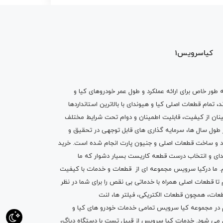
کیاسرویس1
ه طور خاص برای ارائه عملکرد و طول عمر خودروهای کیا و
تمام قطعات اصلی کیا و هیوندای با بالاترین استانداردها
نان از کیفیت، قابلیت اطمینان و دوام تحت شرایط مختلف
ول سال ها، سرمایه گذاری های قابل توجهی در تحقیق و
اد و ساخت قطعات اصلی و جنیون پارت انجام شده است.
خرید
دای
و انتخاب درست قطعه کاریست بسیار دشوار که ما
.
ما درکیا سرویس مجموعه ای از
قطعات
و
خدمات
با کیفیت
م تا قطعات اصلی همراه با خدماتی بی نقص را برای شما در نظر
ز قطعات، همچون قطعات
الکتریکی
،
فیلتر ها
،
لنت
یم در مجموعه کیا سرویس تمامی خدمات خودرو های کیا و
م می شود. خدمات کیا سرویس از قبیل
تست با دستگاه دیاگ
،