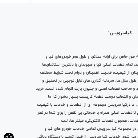
کیاسرویس1
ه طور خاص برای ارائه عملکرد و طول عمر خودروهای کیا و
تمام قطعات اصلی کیا و هیوندای با بالاترین استانداردها
نان از کیفیت، قابلیت اطمینان و دوام تحت شرایط مختلف
ول سال ها، سرمایه گذاری های قابل توجهی در تحقیق و
اد و ساخت قطعات اصلی و جنیون پارت انجام شده است.
خرید
دای
و انتخاب درست قطعه کاریست بسیار دشوار که ما
.
ما درکیا سرویس مجموعه ای از
قطعات
و
خدمات
با کیفیت
م تا قطعات اصلی همراه با خدماتی بی نقص را برای شما در نظر
ز قطعات، همچون قطعات
الکتریکی
،
فیلتر ها
،
لنت
یم در مجموعه کیا سرویس تمامی خدمات خودرو های کیا و
م می شود. خدمات کیا سرویس از قبیل
تست با دستگاه دیاگ
،