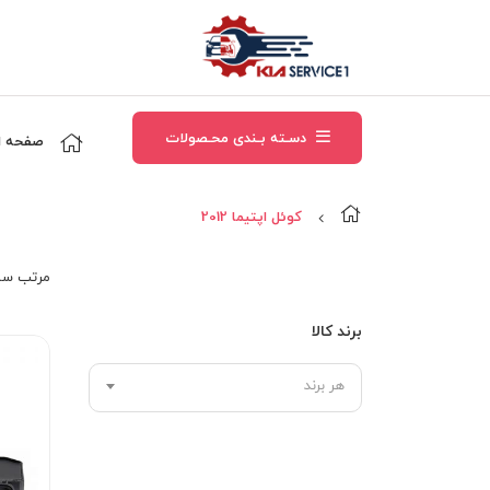
دسـته بـندی محـصولات
صفحه ا
کوئل اپتیما 2012
مرتب‌ سا
برند کالا
هر برند