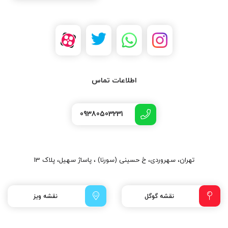
اطلاعات تماس
09380503231
تهران، سهروردی، خ حسینی (سورنا) ، پاساژ سهیل، پلاک 13
نقشه گوگل
نقشه ویز