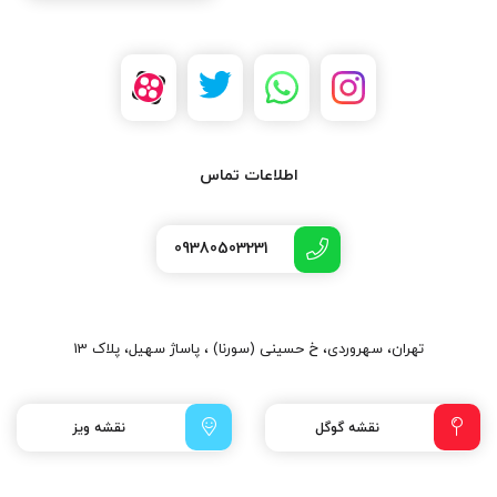
اطلاعات تماس
09380503231
تهران، سهروردی، خ حسینی (سورنا) ، پاساژ سهیل، پلاک 13
نقشه گوگل
نقشه ویز