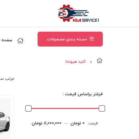
دسـته بـندی محـصولات
صفحه ا
کليد هيوندا
مرتب‌ سا
فیلتر براساس قیمت :
حداقل
حداکثر
0 تومان
8,000,000 تومان
قیمت:
—
قیمت
قیمت