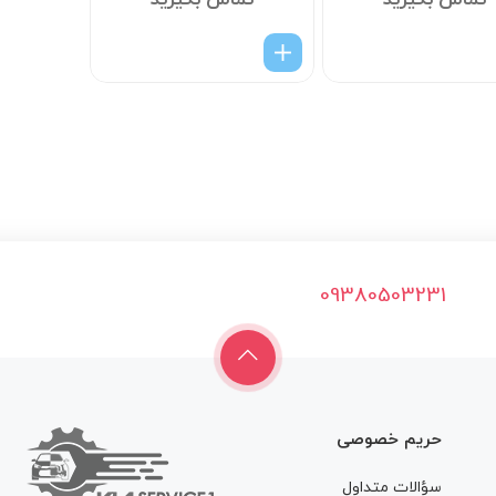
تماس بگیرید
تماس بگیرید
09380503231
حریم خصوصی
سؤالات متداول