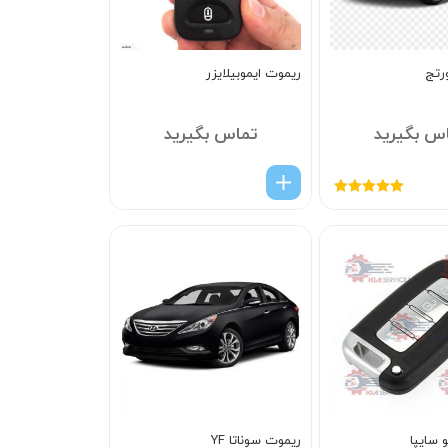
رتج
ریموت ایموبیلایزر
س بگیرید
تماس بگیرید
امتیاز
5.00
از
5
 سایپا
ریموت سوناتا YF