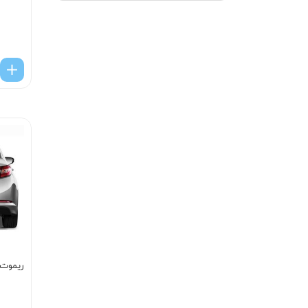
ریموت ک