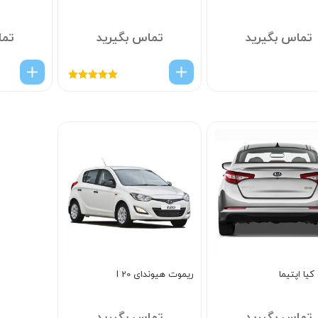
تماس بگیرید
تماس بگیرید
تما
امتیاز
5.00
از
5
یا اپتیما
ریموت هیوندای I 20