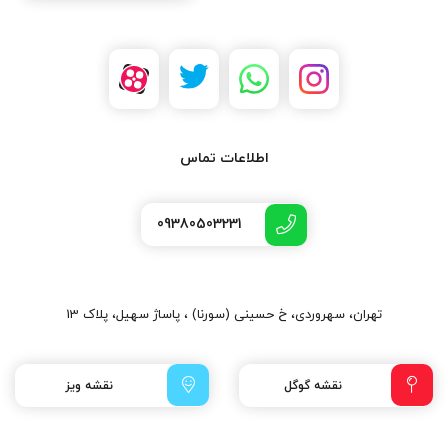
اطلاعات تماس
09380503231
تهران، سهروردی، خ حسینی (سورنا) ، پاساژ سهیل، پلاک 13
نقشه گوگل
نقشه ویز