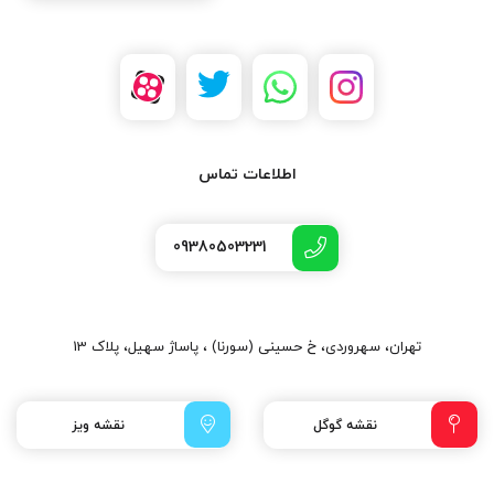
اطلاعات تماس
09380503231
تهران، سهروردی، خ حسینی (سورنا) ، پاساژ سهیل، پلاک 13
نقشه گوگل
نقشه ویز