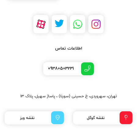
اطلاعات تماس
09380503231
تهران، سهروردی، خ حسینی (سورنا) ، پاساژ سهیل، پلاک 13
نقشه گوگل
نقشه ویز