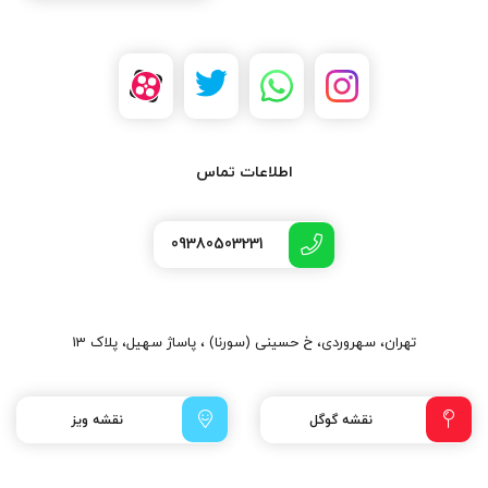
اطلاعات تماس
09380503231
تهران، سهروردی، خ حسینی (سورنا) ، پاساژ سهیل، پلاک 13
نقشه گوگل
نقشه ویز