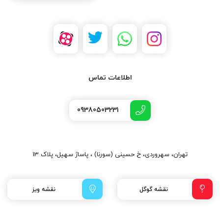
اطلاعات تماس
09380503231
تهران، سهروردی، خ حسینی (سورنا) ، پاساژ سهیل، پلاک 13
نقشه گوگل
نقشه ویز