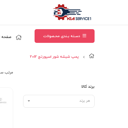
دسـته بـندی محـصولات
صفحه ا
پمپ شيشه شور اسپورتج 2012
مرتب‌ سا
برند کالا
هر برند