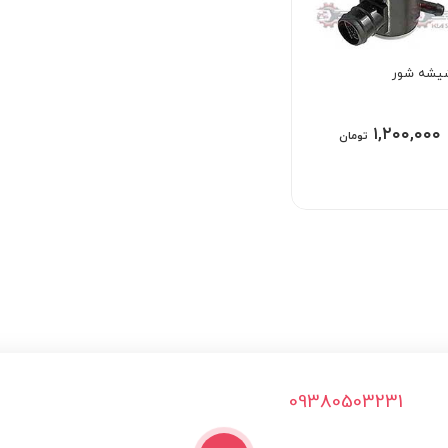
يشه شور
۱,۲۰۰,۰۰۰
تومان
09380503231