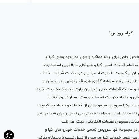
کیاسرویس1
ه طور خاص برای ارائه عملکرد و طول عمر خودروهای کیا و
تمام قطعات اصلی کیا و هیوندای با بالاترین استانداردها
نان از کیفیت، قابلیت اطمینان و دوام تحت شرایط مختلف
ول سال ها، سرمایه گذاری های قابل توجهی در تحقیق و
اد و ساخت قطعات اصلی و جنیون پارت انجام شده است.
خرید
دای
و انتخاب درست قطعه کاریست بسیار دشوار که ما
.
ما درکیا سرویس مجموعه ای از
قطعات
و
خدمات
با کیفیت
م تا قطعات اصلی همراه با خدماتی بی نقص را برای شما در نظر
ز قطعات، همچون قطعات
الکتریکی
،
فیلتر ها
،
لنت
یم در مجموعه کیا سرویس تمامی خدمات خودرو های کیا و
م می شود. خدمات کیا سرویس از قبیل
تست با دستگاه دیاگ
،