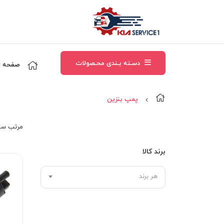
دسـته بـندی محـصولات
صفحه ا
پمپ بنزین
مرتب‌ سا
برند کالا
هر برند