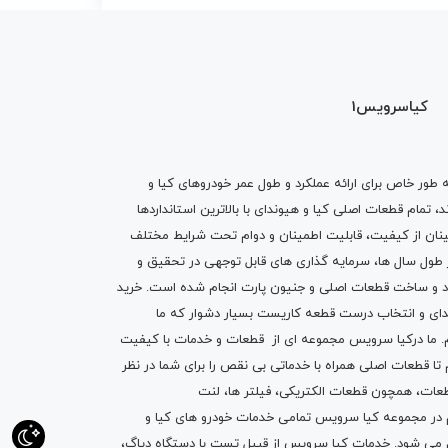
کیاسرویس1
ه طور خاص برای ارائه عملکرد و طول عمر خودروهای کیا و
تمام قطعات اصلی کیا و هیوندای با بالاترین استانداردها
نان از کیفیت، قابلیت اطمینان و دوام تحت شرایط مختلف
ول سال ها، سرمایه گذاری های قابل توجهی در تحقیق و
اد و ساخت قطعات اصلی و جنیون پارت انجام شده است.
خرید
دای
و انتخاب درست قطعه کاریست بسیار دشوار که ما
.
ما درکیا سرویس مجموعه ای از
قطعات
و
خدمات
با کیفیت
م تا قطعات اصلی همراه با خدماتی بی نقص را برای شما در نظر
ز قطعات، همچون قطعات
الکتریکی
،
فیلتر ها
،
لنت
یم در مجموعه کیا سرویس تمامی خدمات خودرو های کیا و
م می شود. خدمات کیا سرویس از قبیل
تست با دستگاه دیاگ
،