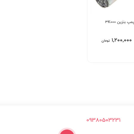
 بنزین 3K000
۱,۲۰۰,۰۰۰
تومان
09380503231