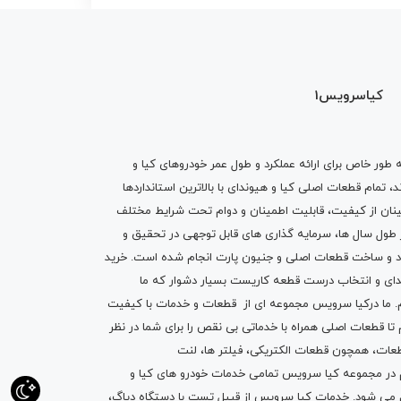
کیاسرویس1
ه طور خاص برای ارائه عملکرد و طول عمر خودروهای کیا و
تمام قطعات اصلی کیا و هیوندای با بالاترین استانداردها
نان از کیفیت، قابلیت اطمینان و دوام تحت شرایط مختلف
ول سال ها، سرمایه گذاری های قابل توجهی در تحقیق و
اد و ساخت قطعات اصلی و جنیون پارت انجام شده است.
خرید
دای
و انتخاب درست قطعه کاریست بسیار دشوار که ما
.
ما درکیا سرویس مجموعه ای از
قطعات
و
خدمات
با کیفیت
م تا قطعات اصلی همراه با خدماتی بی نقص را برای شما در نظر
ز قطعات، همچون قطعات
الکتریکی
،
فیلتر ها
،
لنت
یم در مجموعه کیا سرویس تمامی خدمات خودرو های کیا و
م می شود. خدمات کیا سرویس از قبیل
تست با دستگاه دیاگ
،