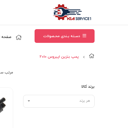
دسـته بـندی محـصولات
صفحه ا
پمپ بنزین اپیروس 2010
مرتب‌ سا
برند کالا
هر برند