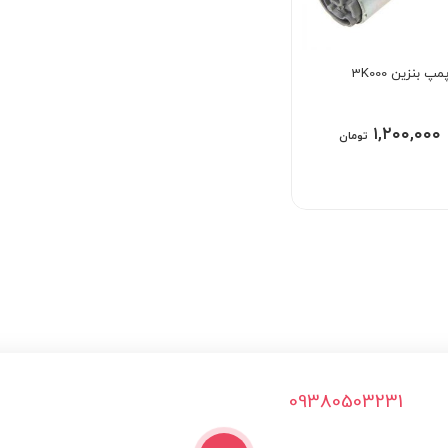
 بنزین 3K000
۱,۲۰۰,۰۰۰
تومان
09380503231