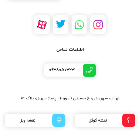
اطلاعات تماس
09380503231
تهران، سهروردی، خ حسینی (سورنا) ، پاساژ سهیل، پلاک 13
نقشه گوگل
نقشه ویز