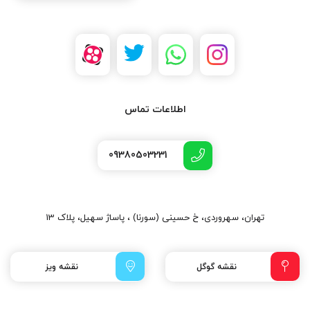
اطلاعات تماس
09380503231
تهران، سهروردی، خ حسینی (سورنا) ، پاساژ سهیل، پلاک 13
نقشه گوگل
نقشه ویز