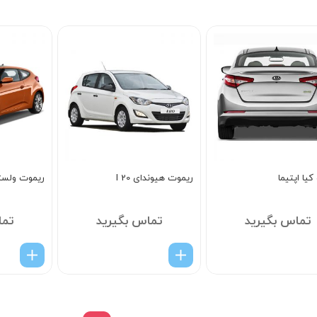
5
یا اپتیما
ریموت هیوندای I 20
ریموت ولست
تماس بگیرید
تماس بگیرید
تما