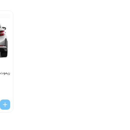
ریموت ک