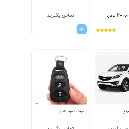
۲۰۰,۰
تماس بگیرید
تومان
امتیاز
5.00
از
5
رتج
ریموت ایموبیلایزر