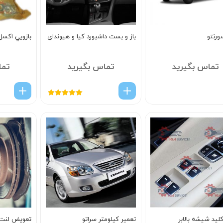
ورنتو
باز و بست داشبورد کیا و هیوندای
بازويي اکس
تماس بگیرید
تماس بگیرید
تما
امتیاز
5.00
از
5
لید شیشه بالابر
تعمیر کیلومتر سراتو
تعویض لنت 