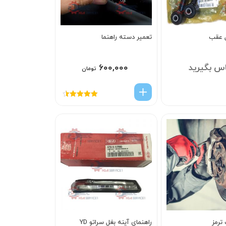
ل عقب
تعمیر دسته راهنما
س بگیرید
۶۰۰,۰۰۰
تومان
امتیاز
4.50
از 5
ترمز
راهنماي آينه بغل سراتو YD