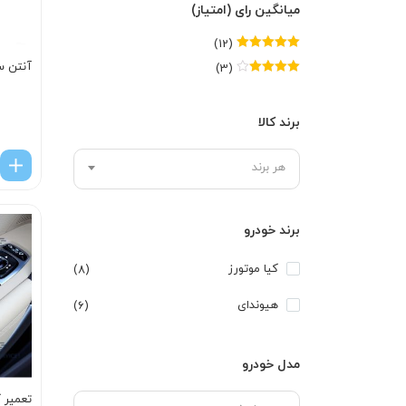
میانگین رای (امتیاز)
(12)
امتیاز
5
از 5
آنتن س
(3)
امتیاز
4
از
5
برند کالا
هر برند
برند خودرو
کیا موتورز
(8)
هیوندای
(6)
مدل خودرو
تعمیر ک