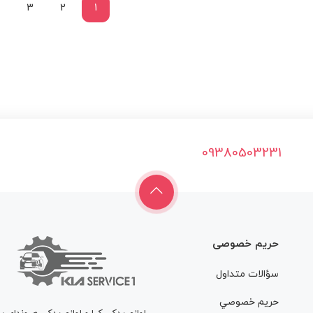
3
2
1
09380503231
حریم خصوصی
سؤالات متداول
حريم خصوصي