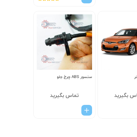
امتیاز
5.00
از
5
ر
سنسور ABS چرخ جلو
س بگیرید
تماس بگیرید