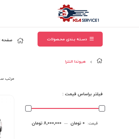
دسـته بـندی محـصولات
صفحه ا
هيوندا النترا
مرتب‌ سا
فیلتر براساس قیمت :
حداقل
حداکثر
0 تومان
8,000,000 تومان
قیمت:
—
قیمت
قیمت