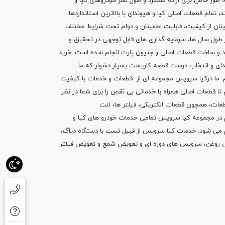
ه طور خاص برای ارائه عملکرد و طول عمر خودروهای کیا و
تمام قطعات اصلی کیا و هیوندای با بالاترین استانداردها
نان از کیفیت، قابلیت اطمینان و دوام تحت شرایط مختلف
ول سال ها، سرمایه گذاری های قابل توجهی در تحقیق و
اد و ساخت قطعات اصلی و جنیون پارت انجام شده است.
خرید
دای
و انتخاب درست قطعه کاریست بسیار دشوار که ما
.
ما درکیا سرویس مجموعه ای از
قطعات
و
خدمات
با کیفیت
م تا قطعات اصلی همراه با خدماتی بی نقص را برای شما در نظر
ز قطعات، همچون قطعات
الکتریکی
،
فیلتر ها
،
لنت
یم در مجموعه کیا سرویس تمامی خدمات خودرو های کیا و
م می شود. خدمات کیا سرویس از قبیل
تست با دستگاه دیاگ
،
 روغن
، سرویس های دوره ای و تعویض شمع و ت
عویض فیلتر