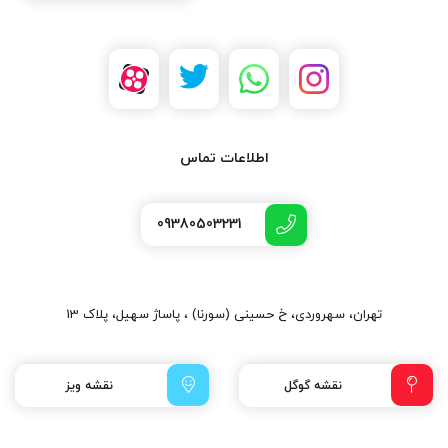
اطلاعات تماس
09380503231
تهران، سهروردی، خ حسینی (سورنا) ، پاساژ سهیل، پلاک 13
نقشه گوگل
نقشه ویز