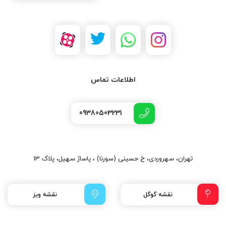
اطلاعات تماس
09380503231
تهران، سهروردی، خ حسینی (سورنا) ، پاساژ سهیل، پلاک 13
نقشه گوگل
نقشه ویز