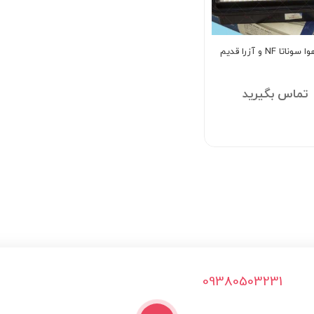
اتا NF و آزرا قدیم
تماس بگیرید
09380503231