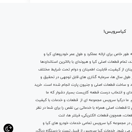
کیاسرویس1
ه طور خاص برای ارائه عملکرد و طول عمر خودروهای کیا و
تمام قطعات اصلی کیا و هیوندای با بالاترین استانداردها
نان از کیفیت، قابلیت اطمینان و دوام تحت شرایط مختلف
ول سال ها، سرمایه گذاری های قابل توجهی در تحقیق و
اد و ساخت قطعات اصلی و جنیون پارت انجام شده است.
خرید
دای
و انتخاب درست قطعه کاریست بسیار دشوار که ما
.
ما درکیا سرویس مجموعه ای از
قطعات
و
خدمات
با کیفیت
م تا قطعات اصلی همراه با خدماتی بی نقص را برای شما در نظر
ز قطعات، همچون قطعات
الکتریکی
،
فیلتر ها
،
لنت
یم در مجموعه کیا سرویس تمامی خدمات خودرو های کیا و
م می شود. خدمات کیا سرویس از قبیل
تست با دستگاه دیاگ
،