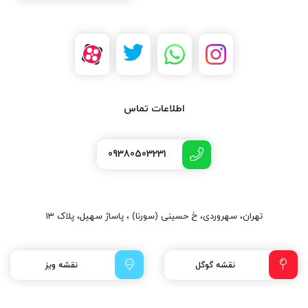
اطلاعات تماس
09380503231
تهران، سهروردی، خ حسینی (سورنا) ، پاساژ سهیل، پلاک 13
نقشه گوگل
نقشه ویز