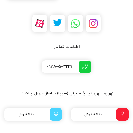
اطلاعات تماس
09380503231
تهران، سهروردی، خ حسینی (سورنا) ، پاساژ سهیل، پلاک 13
نقشه گوگل
نقشه ویز