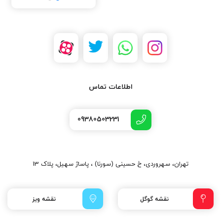
اطلاعات تماس
09380503231
تهران، سهروردی، خ حسینی (سورنا) ، پاساژ سهیل، پلاک 13
نقشه گوگل
نقشه ویز