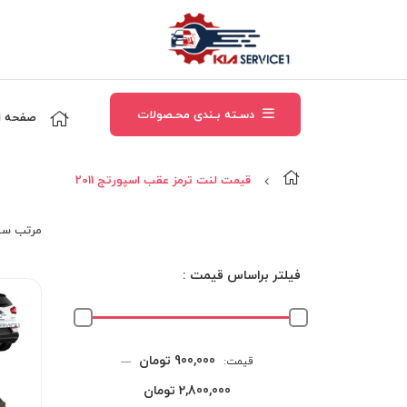
دسـته بـندی محـصولات
صفحه ا
قيمت لنت ترمز عقب اسپورتج 2011
مرتب‌ سا
فیلتر براساس قیمت :
حداقل
حداکثر
900,000 تومان
قیمت:
—
قیمت
قیمت
2,800,000 تومان