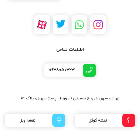
اطلاعات تماس
09380503231
تهران، سهروردی، خ حسینی (سورنا) ، پاساژ سهیل، پلاک 13
نقشه گوگل
نقشه ویز