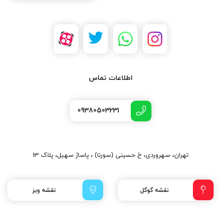
اطلاعات تماس
09380503231
تهران، سهروردی، خ حسینی (سورنا) ، پاساژ سهیل، پلاک 13
نقشه گوگل
نقشه ویز