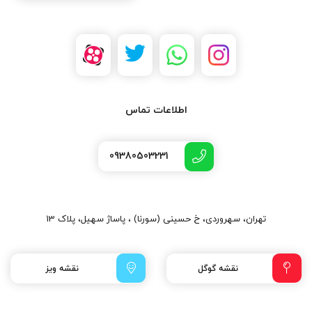
اطلاعات تماس
09380503231
تهران، سهروردی، خ حسینی (سورنا) ، پاساژ سهیل، پلاک 13
نقشه گوگل
نقشه ویز